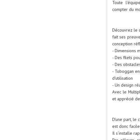
Toute l'équip
compter du mo
Découvrez le c
fait ses preuv
conception réfl
- Dimensions m
- Des filets po
- Des obstacl
- Toboggan en f
d'utilisation
- Un design réa
Avec le Multip
et apprécié de
D'une part, le 
est donc facile
Il s’installe r
Par ailleurs, 