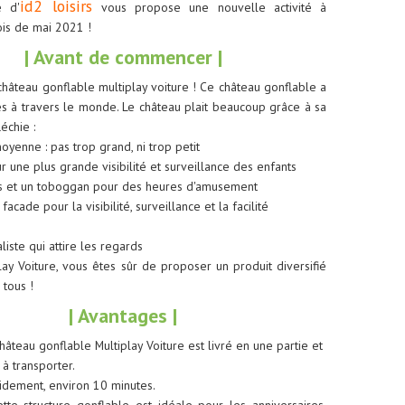
id2 loisirs
e d'
vous propose une nouvelle activité à
is de mai 2021 !
|
Avant de commencer
|
hâteau gonflable multiplay voiture ! Ce château gonflable a
es à travers le monde. Le château plait beaucoup grâce à sa
échie :
oyenne : pas trop grand, ni trop petit
ur une plus grande visibilité et surveillance des enfants
es et un toboggan pour des heures d'amusement
acade pour la visibilité, surveillance et la facilité
liste qui attire les regards
lay Voiture, vous êtes sûr de proposer un produit diversifié
 tous !
|
Avantages
|
château gonflable Multiplay Voiture est livré en une partie et
 à transporter.
apidement, environ 10 minutes.
cette structure gonflable est idéale pour les anniversaires,