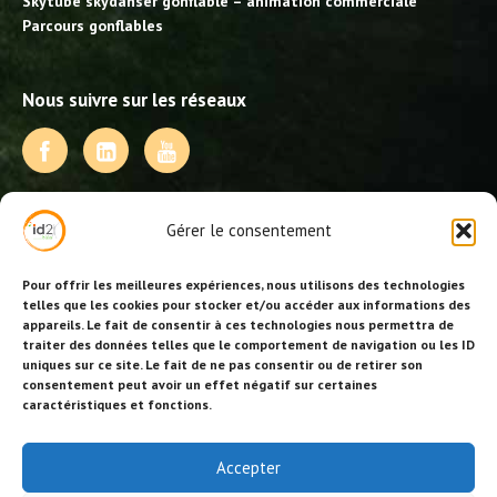
Skytube skydanser gonflable – animation commerciale
Parcours gonflables
Nous suivre sur les réseaux
NOS PRESTATIONS
Gérer le consentement
Activités, jeux et animations BDE
Animations événementielles
Pour offrir les meilleures expériences, nous utilisons des technologies
Animations EVJF – EVJG
telles que les cookies pour stocker et/ou accéder aux informations des
appareils. Le fait de consentir à ces technologies nous permettra de
Animations hôtellerie
traiter des données telles que le comportement de navigation ou les ID
Animations anniversaires
uniques sur ce site. Le fait de ne pas consentir ou de retirer son
Collectivités, centres de loisirs et jeunesse
consentement peut avoir un effet négatif sur certaines
Séminaires team building
caractéristiques et fonctions.
Stages sportifs
Id2loisirs sur Facebook
Accepter