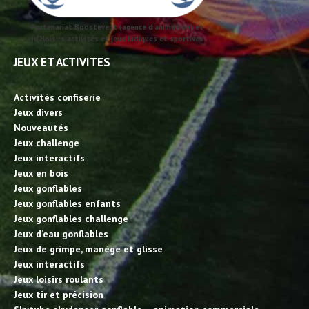
Partenariat Boostevent (agence d'animation) et
id2loisirs activités et jeux ludiques et sportives
JEUX ET ACTIVITES
Activités confiserie
Jeux divers
Nouveautés
Jeux challenge
Jeux interactifs
Jeux en bois
Jeux gonflables
Jeux gonflables enfants
Jeux gonflables challenge
Jeux d’eau gonflables
Jeux de grimpe, manège et glisse
Jeux interactifs
Jeux loisirs roulants
Jeux tir et précision