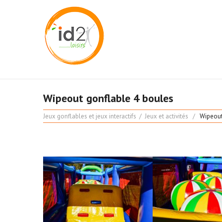
Wipeout gonflable 4 boules
Jeux gonflables et jeux interactifs
Jeux et activités
Wipeout