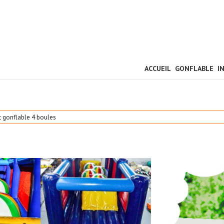
ACCUEIL
GONFLABLE
I
 gonflable 4 boules