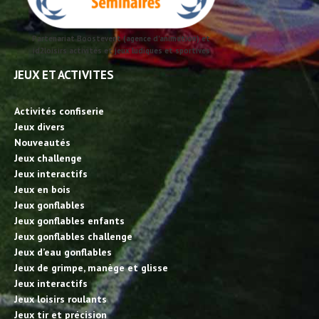
Partenariat Boostevent (agence d'animation) et
id2loisirs activités et jeux ludiques et sportives
JEUX ET ACTIVITES
Activités confiserie
Jeux divers
Nouveautés
Jeux challenge
Jeux interactifs
Jeux en bois
Jeux gonflables
Jeux gonflables enfants
Jeux gonflables challenge
Jeux d’eau gonflables
Jeux de grimpe, manège et glisse
Jeux interactifs
Jeux loisirs roulants
Jeux tir et précision