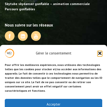
Skytube skydanser gonflable – animation commerciale
Parcours gonflables
Nous suivre sur les réseaux
NOS PRESTATIONS
Gérer le consentement
Activités, jeux et animations BDE
Animations événementielles
Pour offrir les meilleures expériences, nous utilisons des technologies
Animations EVJF – EVJG
telles que les cookies pour stocker et/ou accéder aux informations des
appareils. Le fait de consentir à ces technologies nous permettra de
Animations hôtellerie
traiter des données telles que le comportement de navigation ou les ID
Animations anniversaires
uniques sur ce site. Le fait de ne pas consentir ou de retirer son
Collectivités, centres de loisirs et jeunesse
consentement peut avoir un effet négatif sur certaines
Séminaires team building
caractéristiques et fonctions.
Stages sportifs
Id2loisirs sur Facebook
Accepter