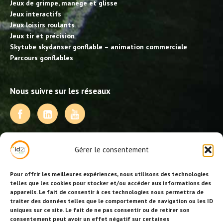
Jeux de grimpe, manège et glisse
Jeux interactifs
Jeux loisirs roulants
Jeux tir et précision
Skytube skydanser gonflable – animation commerciale
Parcours gonflables
Nous suivre sur les réseaux
NOS PRESTATIONS
Gérer le consentement
Activités, jeux et animations BDE
Animations événementielles
Pour offrir les meilleures expériences, nous utilisons des technologies
Animations EVJF – EVJG
telles que les cookies pour stocker et/ou accéder aux informations des
appareils. Le fait de consentir à ces technologies nous permettra de
Animations hôtellerie
traiter des données telles que le comportement de navigation ou les ID
Animations anniversaires
uniques sur ce site. Le fait de ne pas consentir ou de retirer son
Collectivités, centres de loisirs et jeunesse
consentement peut avoir un effet négatif sur certaines