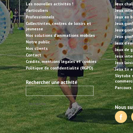
Les nouvelles activités !
Jeux cha
Particuliers
Jeux inte
Professionnels
Jeux en b
Collectivités, centres de loisirs et
Jeux gonf
jeunesse
Jeux gonf
Nos solutions d’animations mobiles
Jeux gonf
Notre public
Jeux d’ea
Nos clients
Jeux de g
Contact
Jeux inte
Crédits, mentions légales et cookies
Jeux lois
Politique de confidentialité (RGPD)
Jeux tir 
Skytube 
commerci
Rechercher une activité
Parcours 
Nous sui