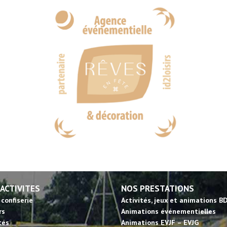
 ACTIVITES
NOS PRESTATIONS
 confiserie
Activités, jeux et animations B
rs
Animations événementielles
tés
Animations EVJF – EVJG