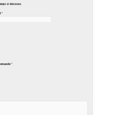
hamps ci-dessous.
l
*
e demande
*