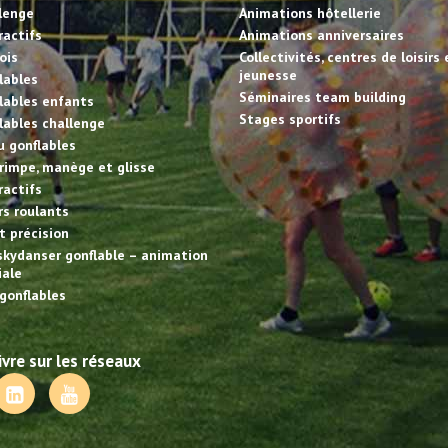
llenge
Animations hôtellerie
ractifs
Animations anniversaires
ois
Collectivités, centres de loisirs 
jeunesse
lables
Séminaires team building
lables enfants
Stages sportifs
lables challenge
u gonflables
rimpe, manège et glisse
ractifs
irs roulants
et précision
skydanser gonflable – animation
ale
gonflables
vre sur les réseaux