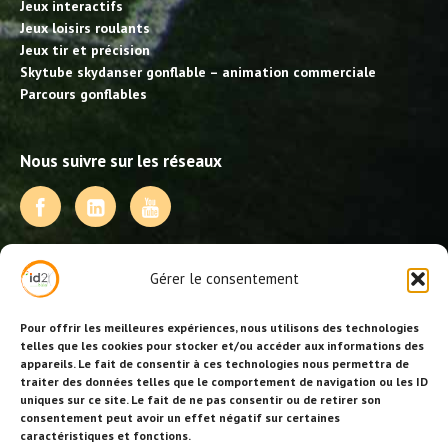
Jeux interactifs
Jeux loisirs roulants
Jeux tir et précision
Skytube skydanser gonflable – animation commerciale
Parcours gonflables
Nous suivre sur les réseaux
NOS PRESTATIONS
Gérer le consentement
Activités, jeux et animations BDE
Animations événementielles
Pour offrir les meilleures expériences, nous utilisons des technologies
Animations EVJF – EVJG
telles que les cookies pour stocker et/ou accéder aux informations des
appareils. Le fait de consentir à ces technologies nous permettra de
Animations hôtellerie
traiter des données telles que le comportement de navigation ou les ID
Animations anniversaires
uniques sur ce site. Le fait de ne pas consentir ou de retirer son
Collectivités, centres de loisirs et jeunesse
consentement peut avoir un effet négatif sur certaines
Séminaires team building
caractéristiques et fonctions.