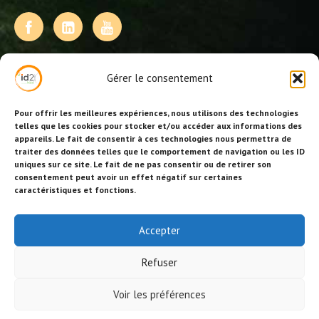
NOS PRESTATIONS
Gérer le consentement
Activités, jeux et animations BDE
Animations événementielles
Pour offrir les meilleures expériences, nous utilisons des technologies
Animations EVJF – EVJG
telles que les cookies pour stocker et/ou accéder aux informations des
appareils. Le fait de consentir à ces technologies nous permettra de
Animations hôtellerie
traiter des données telles que le comportement de navigation ou les ID
Animations anniversaires
uniques sur ce site. Le fait de ne pas consentir ou de retirer son
Collectivités, centres de loisirs et jeunesse
consentement peut avoir un effet négatif sur certaines
Séminaires team building
caractéristiques et fonctions.
Stages sportifs
Id2loisirs sur Facebook
Accepter
Refuser
© Id2loisirs 2026 |
Crédits-ML
|
Réalisation site/référencement BS
Voir les préférences
Consulting