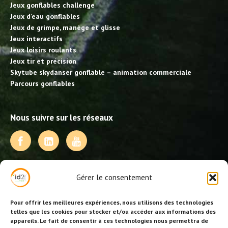
Jeux gonflables challenge
Jeux d’eau gonflables
Jeux de grimpe, manège et glisse
Jeux interactifs
Jeux loisirs roulants
Jeux tir et précision
Skytube skydanser gonflable – animation commerciale
Parcours gonflables
Nous suivre sur les réseaux
NOS PRESTATIONS
Gérer le consentement
Activités, jeux et animations BDE
Animations événementielles
Pour offrir les meilleures expériences, nous utilisons des technologies
Animations EVJF – EVJG
telles que les cookies pour stocker et/ou accéder aux informations des
appareils. Le fait de consentir à ces technologies nous permettra de
Animations hôtellerie