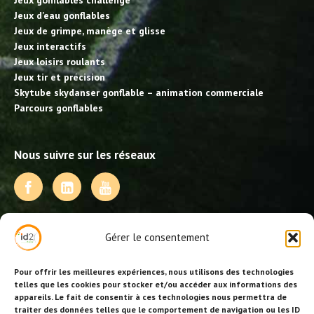
Jeux gonflables challenge
Jeux d’eau gonflables
Jeux de grimpe, manège et glisse
Jeux interactifs
Jeux loisirs roulants
Jeux tir et précision
Skytube skydanser gonflable – animation commerciale
Parcours gonflables
Nous suivre sur les réseaux
NOS PRESTATIONS
Gérer le consentement
Activités, jeux et animations BDE
Animations événementielles
Pour offrir les meilleures expériences, nous utilisons des technologies
Animations EVJF – EVJG
telles que les cookies pour stocker et/ou accéder aux informations des
appareils. Le fait de consentir à ces technologies nous permettra de
Animations hôtellerie
traiter des données telles que le comportement de navigation ou les ID