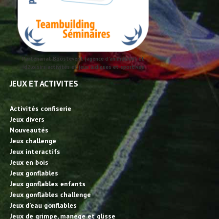
Partenariat Boostevent (agence d'animation) et
id2loisirs activités et jeux ludiques et sportives
JEUX ET ACTIVITES
Activités confiserie
Jeux divers
Nouveautés
Jeux challenge
Jeux interactifs
Jeux en bois
Jeux gonflables
Jeux gonflables enfants
Jeux gonflables challenge
Jeux d’eau gonflables
Jeux de grimpe, manège et glisse