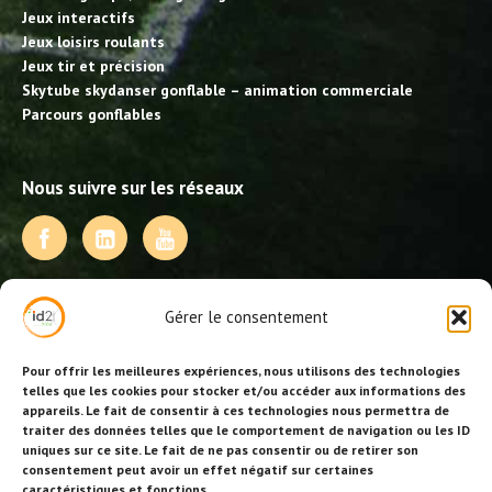
Jeux interactifs
Jeux loisirs roulants
Jeux tir et précision
Skytube skydanser gonflable – animation commerciale
Parcours gonflables
Nous suivre sur les réseaux
NOS PRESTATIONS
Gérer le consentement
Activités, jeux et animations BDE
Animations événementielles
Pour offrir les meilleures expériences, nous utilisons des technologies
Animations EVJF – EVJG
telles que les cookies pour stocker et/ou accéder aux informations des
appareils. Le fait de consentir à ces technologies nous permettra de
Animations hôtellerie
traiter des données telles que le comportement de navigation ou les ID
Animations anniversaires
uniques sur ce site. Le fait de ne pas consentir ou de retirer son
Collectivités, centres de loisirs et jeunesse
consentement peut avoir un effet négatif sur certaines
Séminaires team building
caractéristiques et fonctions.