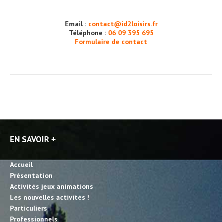
Email :
contact@id2loisirs.fr
Téléphone :
06 09 395 695
Formulaire de contact
EN SAVOIR +
Accueil
Présentation
Activités jeux animations
Les nouvelles activités !
Particuliers
Professionnels