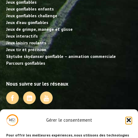
Jeux gonflables
Jeux gonflables enfants
Jeux gonflables challenge
Jeux d’eau gonflables
Jeux de grimpe, manège et glisse
Jeux interactifs
Jeux loisirs roulants
Jeux tir et précision
Skytube skydanser gonflable – animation commerciale
Parcours gonflables
Nous suivre sur les réseaux
NOS PRESTATIONS
Gérer le consentement
Activités, jeux et animations BDE
Animations événementielles
Pour offrir les meilleures expériences, nous utilisons des technologies