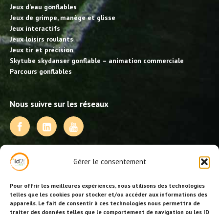
Jeux d’eau gonflables
Jeux de grimpe, manège et glisse
Jeux interactifs
Jeux loisirs roulants
Jeux tir et précision
Skytube skydanser gonflable – animation commerciale
Parcours gonflables
Nous suivre sur les réseaux
NOS PRESTATIONS
Gérer le consentement
Activités, jeux et animations BDE
Animations événementielles
Pour offrir les meilleures expériences, nous utilisons des technologies
Animations EVJF – EVJG
telles que les cookies pour stocker et/ou accéder aux informations des
appareils. Le fait de consentir à ces technologies nous permettra de
Animations hôtellerie
traiter des données telles que le comportement de navigation ou les ID
Animations anniversaires