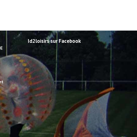
Id2loisirs sur Facebook
DE
et