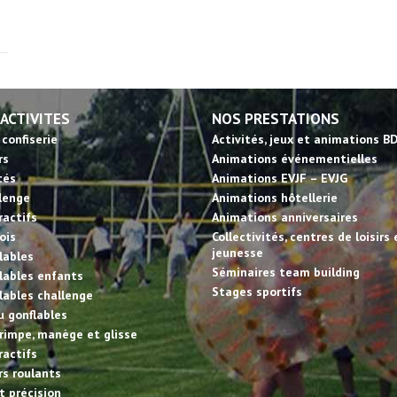
 ACTIVITES
NOS PRESTATIONS
 confiserie
Activités, jeux et animations B
rs
Animations événementielles
tés
Animations EVJF – EVJG
llenge
Animations hôtellerie
ractifs
Animations anniversaires
ois
Collectivités, centres de loisirs 
jeunesse
lables
Séminaires team building
lables enfants
Stages sportifs
lables challenge
u gonflables
rimpe, manège et glisse
ractifs
irs roulants
et précision