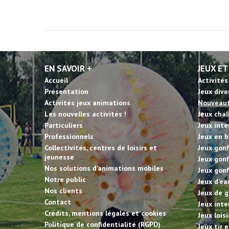
EN SAVOIR +
JEUX ET
Accueil
Activités
Présentation
Jeux dive
Activités jeux animations
Nouveau
Les nouvelles activités !
Jeux cha
Particuliers
Jeux inte
Professionnels
Jeux en b
Collectivités, centres de loisirs et
Jeux gonf
jeunesse
Jeux gonf
Nos solutions d’animations mobiles
Jeux gonf
Notre public
Jeux d’ea
Nos clients
Jeux de g
Contact
Jeux inte
Crédits, mentions légales et cookies
Jeux lois
Politique de confidentialité (RGPD)
Jeux tir 