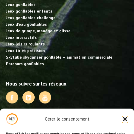
Jeux gonflables
Jeux gonflables enfants
Jeux gonflables challenge
Jeux d’eau gonflables
Jeux de grimpe, manège et glisse
Jeux interactifs
Jeux loisirs roulants
Jeux tir et précision
Skytube skydanser gonflable – animation commerciale
Parcours gonflables
Nous suivre sur les réseaux
NOS PRESTATIONS
Gérer le consentement
Activités, jeux et animations BDE
Animations événementielles
Pour offrir les meilleures expériences, nous utilisons des technologies