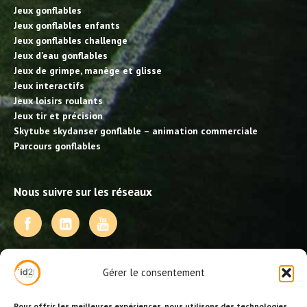
Jeux gonflables
Jeux gonflables enfants
Jeux gonflables challenge
Jeux d’eau gonflables
Jeux de grimpe, manège et glisse
Jeux interactifs
Jeux loisirs roulants
Jeux tir et précision
Skytube skydanser gonflable – animation commerciale
Parcours gonflables
Nous suivre sur les réseaux
NOS PRESTATIONS
Gérer le consentement
Activités, jeux et animations BDE
Animations événementielles
Pour offrir les meilleures expériences, nous utilisons des technologies