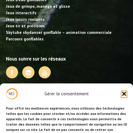
Jeux de grimpe, manège et glisse
Jeux interactifs
Jeux loisirs roulants
Jeux tir et précision
Skytube skydanser gonflable – animation commerciale
Parcours gonflables
Nous suivre sur les réseaux
NOS PRESTATIONS
Gérer le consentement
Activités, jeux et animations BDE
Animations événementielles
Pour offrir les meilleures expériences, nous utilisons des technologies
Animations EVJF – EVJG
telles que les cookies pour stocker et/ou accéder aux informations des
appareils. Le fait de consentir à ces technologies nous permettra de
Animations hôtellerie
traiter des données telles que le comportement de navigation ou les ID
Animations anniversaires
uniques sur ce site. Le fait de ne pas consentir ou de retirer son