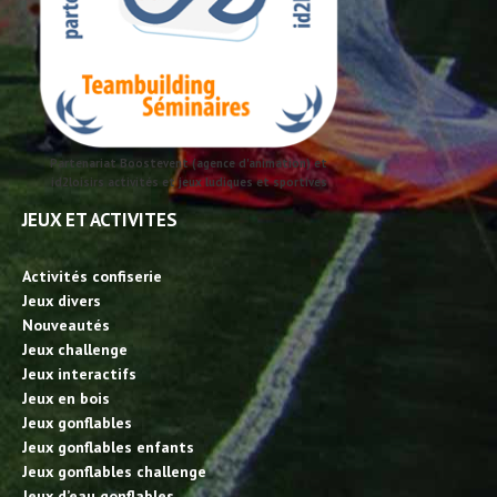
Partenariat Boostevent (agence d'animation) et
id2loisirs activités et jeux ludiques et sportives
JEUX ET ACTIVITES
Activités confiserie
Jeux divers
Nouveautés
Jeux challenge
Jeux interactifs
Jeux en bois
Jeux gonflables
Jeux gonflables enfants
Jeux gonflables challenge
Jeux d’eau gonflables