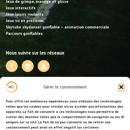
Jeux de grimpe, manège et glisse
Jeux interactifs
Jeux loisirs roulants
Jeux tir et précision
Skytube skydanser gonflable – animation commerciale
Parcours gonflables
Nous suivre sur les réseaux
NOS PRESTATIONS
Gérer le consentement
Activités, jeux et animations BDE
Animations événementielles
Pour offrir les meilleures expériences, nous utilisons des technologies
Animations EVJF – EVJG
telles que les cookies pour stocker et/ou accéder aux informations des
appareils. Le fait de consentir à ces technologies nous permettra de
Animations hôtellerie
traiter des données telles que le comportement de navigation ou les ID
Animations anniversaires
uniques sur ce site. Le fait de ne pas consentir ou de retirer son
Collectivités, centres de loisirs et jeunesse
consentement peut avoir un effet négatif sur certaines