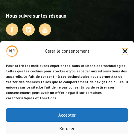
Nous suivre sur les réseaux
NOS PRESTATIONS
Gérer le consentement
Activités, jeux et animations BDE
Animations événementielles
Pour offrir les meilleures expériences, nous utilisons des technologies
Animations EVJF – EVJG
telles que les cookies pour stocker et/ou accéder aux informations des
appareils. Le fait de consentir à ces technologies nous permettra de
Animations hôtellerie
traiter des données telles que le comportement de navigation ou les ID
Animations anniversaires
uniques sur ce site. Le fait de ne pas consentir ou de retirer son
Collectivités, centres de loisirs et jeunesse
consentement peut avoir un effet négatif sur certaines
Séminaires team building
caractéristiques et fonctions.
Stages sportifs
Id2loisirs sur Facebook
Accepter
Refuser