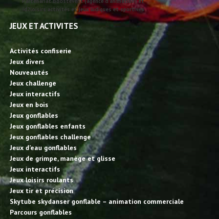
Partenariat Boostevent (agence d'animation) et
id2loisirs activités et jeux ludiques et sportives
JEUX ET ACTIVITES
Activités confiserie
Jeux divers
Nouveautés
Jeux challenge
Jeux interactifs
Jeux en bois
Jeux gonflables
Jeux gonflables enfants
Jeux gonflables challenge
Jeux d’eau gonflables
Jeux de grimpe, manège et glisse
Jeux interactifs
Jeux loisirs roulants
Jeux tir et précision
Skytube skydanser gonflable – animation commerciale
Parcours gonflables