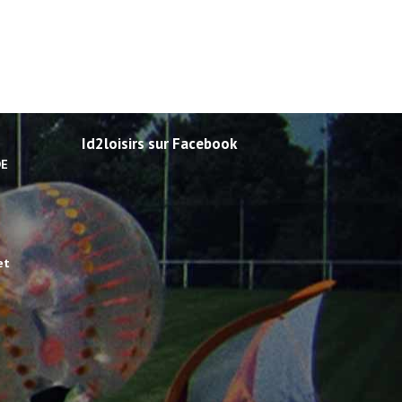
Id2loisirs sur Facebook
DE
et