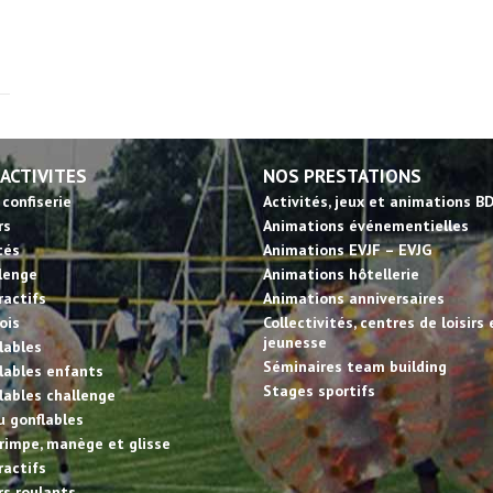
 ACTIVITES
NOS PRESTATIONS
 confiserie
Activités, jeux et animations B
rs
Animations événementielles
tés
Animations EVJF – EVJG
llenge
Animations hôtellerie
ractifs
Animations anniversaires
ois
Collectivités, centres de loisirs 
jeunesse
lables
Séminaires team building
lables enfants
Stages sportifs
lables challenge
u gonflables
rimpe, manège et glisse
ractifs
irs roulants