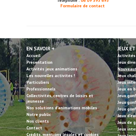
Téléphone :
06 09 395 695
Formulaire de contact
EN SAVOIR +
JEUX ET
Accueil
Activités
Présentation
Jeux dive
Activités jeux animations
Nouveau
Les nouvelles activités !
Jeux cha
Particuliers
Jeux inte
Professionnels
Jeux en b
Collectivités, centres de loisirs et
Jeux gonf
jeunesse
Jeux gonf
Nos solutions d’animations mobiles
Jeux gonf
Notre public
Jeux d’ea
Nos clients
Jeux de g
Contact
Jeux inte
Crédits, mentions légales et cookies
Jeux lois