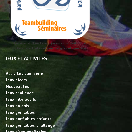
Partenariat Boostevent (agence d'animation) et
id2loisirs activités et jeux ludiques et sportives
JEUX ET ACTIVITES
Activités confiserie
Jeux divers
Nouveautés
Jeux challenge
Jeux interactifs
Jeux en bois
Jeux gonflables
Jeux gonflables enfants
Jeux gonflables challenge
Jeux d’eau gonflables