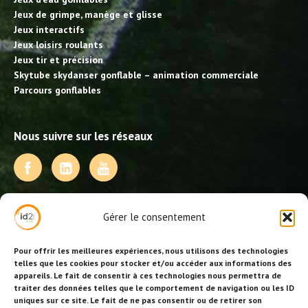
Jeux de grimpe, manège et glisse
Jeux interactifs
Jeux loisirs roulants
Jeux tir et précision
Skytube skydanser gonflable – animation commerciale
Parcours gonflables
Nous suivre sur les réseaux
NOS PRESTATIONS
Gérer le consentement
Activités, jeux et animations BDE
Animations événementielles
Pour offrir les meilleures expériences, nous utilisons des technologies
Animations EVJF – EVJG
telles que les cookies pour stocker et/ou accéder aux informations des
appareils. Le fait de consentir à ces technologies nous permettra de
Animations hôtellerie
traiter des données telles que le comportement de navigation ou les ID
Animations anniversaires
uniques sur ce site. Le fait de ne pas consentir ou de retirer son