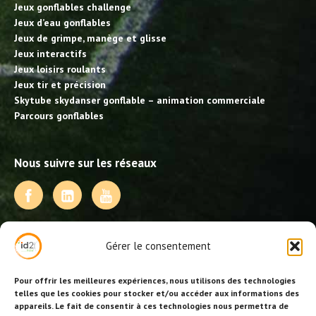
Jeux gonflables challenge
Jeux d’eau gonflables
Jeux de grimpe, manège et glisse
Jeux interactifs
Jeux loisirs roulants
Jeux tir et précision
Skytube skydanser gonflable – animation commerciale
Parcours gonflables
Nous suivre sur les réseaux
NOS PRESTATIONS
Gérer le consentement
Activités, jeux et animations BDE
Animations événementielles
Pour offrir les meilleures expériences, nous utilisons des technologies
Animations EVJF – EVJG
telles que les cookies pour stocker et/ou accéder aux informations des
appareils. Le fait de consentir à ces technologies nous permettra de
Animations hôtellerie