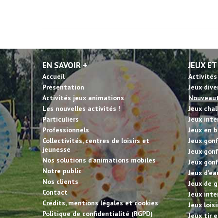
EN SAVOIR +
JEUX ET
Accueil
Activités
Présentation
Jeux dive
Activités jeux animations
Nouveau
Les nouvelles activités !
Jeux cha
Particuliers
Jeux inte
Professionnels
Jeux en b
Collectivités, centres de loisirs et
Jeux gonf
jeunesse
Jeux gonf
Nos solutions d’animations mobiles
Jeux gonf
Notre public
Jeux d’ea
Nos clients
Jeux de g
Contact
Jeux inte
Crédits, mentions légales et cookies
Jeux lois
Politique de confidentialité (RGPD)
Jeux tir 