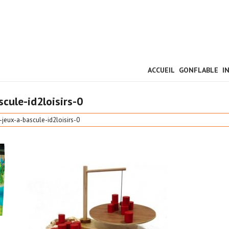
ACCUEIL
GONFLABLE
I
cule-id2loisirs-0
jeux-a-bascule-id2loisirs-0