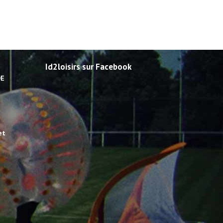
Id2loisirs sur Facebook
DE
et