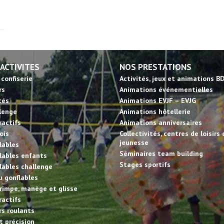
 ACTIVITES
NOS PRESTATIONS
 confiserie
Activités, jeux et animations B
rs
Animations événementielles
tés
Animations EVJF – EVJG
llenge
Animations hôtellerie
ractifs
Animations anniversaires
ois
Collectivités, centres de loisirs 
jeunesse
lables
Séminaires team building
lables enfants
Stages sportifs
lables challenge
u gonflables
rimpe, manège et glisse
ractifs
irs roulants
et précision