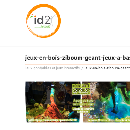
jeux-en-bois-ziboum-geant-jeux-a-bas
Jeux gonflables et jeux interactifs
jeux-en-bois-ziboum-geant-