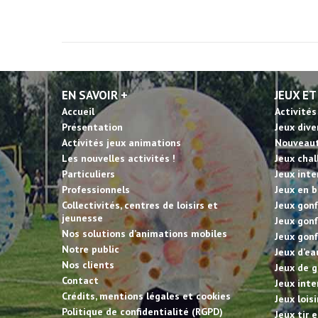
EN SAVOIR +
JEUX ET
Accueil
Activités
Présentation
Jeux dive
Activités jeux animations
Nouveau
Les nouvelles activités !
Jeux cha
Particuliers
Jeux inte
Professionnels
Jeux en b
Collectivités, centres de loisirs et
Jeux gonf
jeunesse
Jeux gonf
Nos solutions d’animations mobiles
Jeux gonf
Notre public
Jeux d’ea
Nos clients
Jeux de g
Contact
Jeux inte
Crédits, mentions légales et cookies
Jeux lois
Politique de confidentialité (RGPD)
Jeux tir 