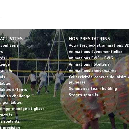
 ACTIVITES
NOS PRESTATIONS
 confiserie
Activités, jeux et animations B
rs
Animations événementielles
tés
Animations EVJF – EVJG
llenge
Animations hôtellerie
ractifs
Animations anniversaires
ois
Collectivités, centres de loisirs 
jeunesse
lables
Séminaires team building
lables enfants
Stages sportifs
lables challenge
u gonflables
rimpe, manège et glisse
ractifs
irs roulants
et précision