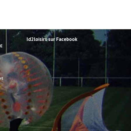
Id2loisirs sur Facebook
DE
et