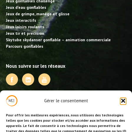
Jeux gonflables challenge
Jeux d’eau gonflables
Jeux de grimpe, manège et glisse
Jeux interactifs
Jeux loisirs roulants
Jeux tir et précision
Skytube skydanser gonflable – animation commerciale
Parcours gonflables
Nous suivre sur les réseaux
NOS PRESTATIONS
Gérer le consentement
Activités, jeux et animations BDE
Animations événementielles
Pour offrir les meilleures expériences, nous utilisons des technologies
Animations EVJF – EVJG
telles que les cookies pour stocker et/ou accéder aux informations des
appareils. Le fait de consentir à ces technologies nous permettra de
Animations hôtellerie
traiter des données telles que le comportement de navigation ou les ID