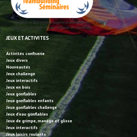
Partenariat Boostevent (agence d'animation) et
id2loisirs activités et jeux ludiques et sportives
JEUX ET ACTIVITES
Activités confiserie
Jeux divers
Nouveautés
Jeux challenge
Jeux interactifs
Jeux en bois
Jeux gonflables
Jeux gonflables enfants
Jeux gonflables challenge
Jeux d’eau gonflables
Jeux de grimpe, manège et glisse
Jeux interactifs
Jeux loisirs roulants