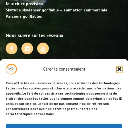
Jeux tir et précision
Skytube skydanser gonflable – animation commerciale
Parcours gonflables
Nous suivre sur les réseaux
NOS PRESTATIONS
Gérer le consentement
Activités, jeux et animations BDE
Animations événementielles
Pour offrir les meilleures expériences, nous utilisons des technologies
Animations EVJF – EVJG
telles que les cookies pour stocker et/ou accéder aux informations des
appareils. Le fait de consentir à ces technologies nous permettra de
Animations hôtellerie
traiter des données telles que le comportement de navigation ou les ID
Animations anniversaires
uniques sur ce site. Le fait de ne pas consentir ou de retirer son
Collectivités, centres de loisirs et jeunesse
consentement peut avoir un effet négatif sur certaines
Séminaires team building
caractéristiques et fonctions.
Stages sportifs