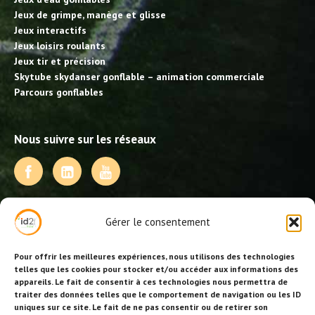
Jeux de grimpe, manège et glisse
Jeux interactifs
Jeux loisirs roulants
Jeux tir et précision
Skytube skydanser gonflable – animation commerciale
Parcours gonflables
Nous suivre sur les réseaux
NOS PRESTATIONS
Gérer le consentement
Activités, jeux et animations BDE
Animations événementielles
Pour offrir les meilleures expériences, nous utilisons des technologies
Animations EVJF – EVJG
telles que les cookies pour stocker et/ou accéder aux informations des
appareils. Le fait de consentir à ces technologies nous permettra de
Animations hôtellerie
traiter des données telles que le comportement de navigation ou les ID
Animations anniversaires
uniques sur ce site. Le fait de ne pas consentir ou de retirer son