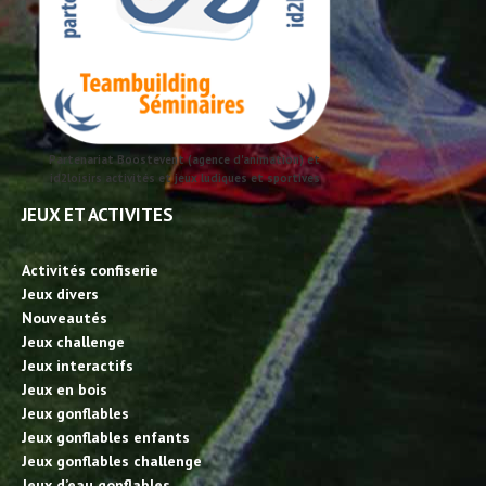
Partenariat Boostevent (agence d'animation) et
id2loisirs activités et jeux ludiques et sportives
JEUX ET ACTIVITES
Activités confiserie
Jeux divers
Nouveautés
Jeux challenge
Jeux interactifs
Jeux en bois
Jeux gonflables
Jeux gonflables enfants
Jeux gonflables challenge
Jeux d’eau gonflables