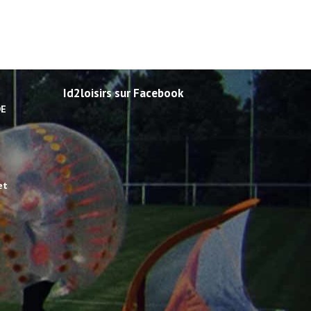
Id2loisirs sur Facebook
DE
et