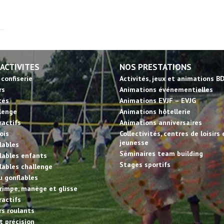
 ACTIVITES
NOS PRESTATIONS
 confiserie
Activités, jeux et animations B
rs
Animations événementielles
tés
Animations EVJF – EVJG
llenge
Animations hôtellerie
ractifs
Animations anniversaires
ois
Collectivités, centres de loisirs 
jeunesse
lables
Séminaires team building
lables enfants
Stages sportifs
lables challenge
u gonflables
rimpe, manège et glisse
ractifs
irs roulants
et précision