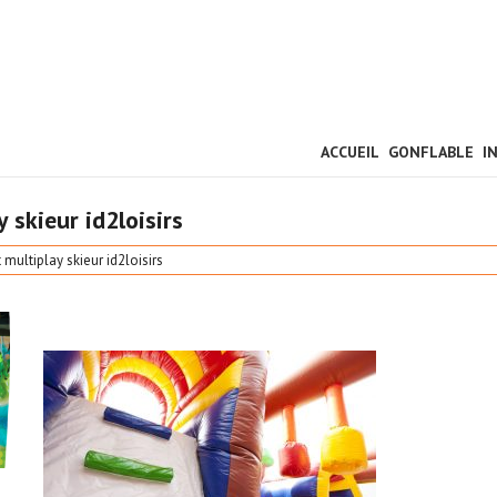
ACCUEIL
GONFLABLE
I
 skieur id2loisirs
 multiplay skieur id2loisirs