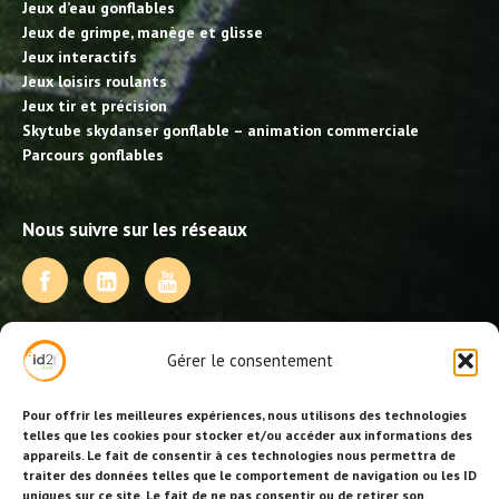
Jeux d’eau gonflables
Jeux de grimpe, manège et glisse
Jeux interactifs
Jeux loisirs roulants
Jeux tir et précision
Skytube skydanser gonflable – animation commerciale
Parcours gonflables
Nous suivre sur les réseaux
NOS PRESTATIONS
Gérer le consentement
Activités, jeux et animations BDE
Animations événementielles
Pour offrir les meilleures expériences, nous utilisons des technologies
Animations EVJF – EVJG
telles que les cookies pour stocker et/ou accéder aux informations des
appareils. Le fait de consentir à ces technologies nous permettra de
Animations hôtellerie
traiter des données telles que le comportement de navigation ou les ID
Animations anniversaires
uniques sur ce site. Le fait de ne pas consentir ou de retirer son