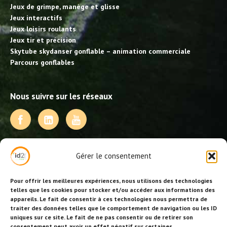
Jeux de grimpe, manège et glisse
Jeux interactifs
Jeux loisirs roulants
Jeux tir et précision
Skytube skydanser gonflable – animation commerciale
Parcours gonflables
Nous suivre sur les réseaux
NOS PRESTATIONS
Gérer le consentement
Activités, jeux et animations BDE
Animations événementielles
Pour offrir les meilleures expériences, nous utilisons des technologies
Animations EVJF – EVJG
telles que les cookies pour stocker et/ou accéder aux informations des
appareils. Le fait de consentir à ces technologies nous permettra de
Animations hôtellerie
traiter des données telles que le comportement de navigation ou les ID
Animations anniversaires
uniques sur ce site. Le fait de ne pas consentir ou de retirer son
Collectivités, centres de loisirs et jeunesse
consentement peut avoir un effet négatif sur certaines