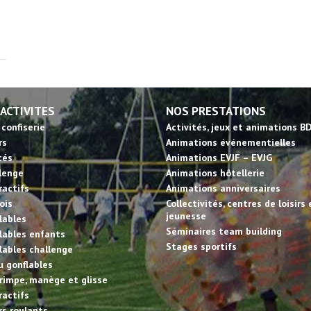
 ACTIVITES
NOS PRESTATIONS
 confiserie
Activités, jeux et animations B
rs
Animations événementielles
tés
Animations EVJF – EVJG
llenge
Animations hôtellerie
ractifs
Animations anniversaires
ois
Collectivités, centres de loisirs 
jeunesse
lables
Séminaires team building
lables enfants
Stages sportifs
lables challenge
u gonflables
rimpe, manège et glisse
ractifs
irs roulants