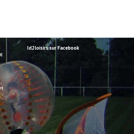
Id2loisirs sur Facebook
DE
et