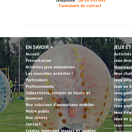
Téléphone :
06 09 395 695
Formulaire de contact
EN SAVOIR +
JEUX ET
Accueil
Activités
Présentation
Jeux dive
Activités jeux animations
Nouveau
Les nouvelles activités !
Jeux cha
Particuliers
Jeux inte
Professionnels
Jeux en b
Collectivités, centres de loisirs et
Jeux gonf
jeunesse
Jeux gonf
Nos solutions d’animations mobiles
Jeux gonf
Notre public
Jeux d’ea
Nos clients
Jeux de g
Contact
Jeux inte
Crédits, mentions légales et cookies
Jeux lois