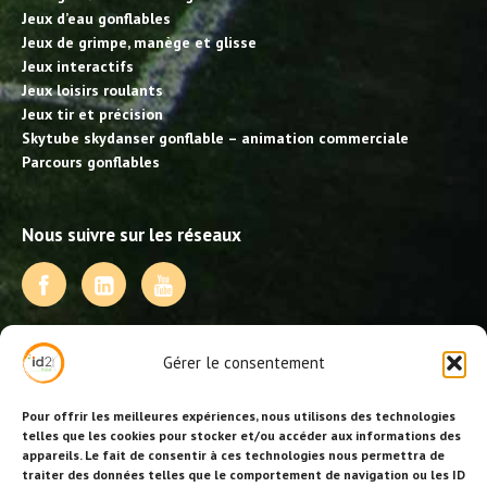
Jeux d’eau gonflables
Jeux de grimpe, manège et glisse
Jeux interactifs
Jeux loisirs roulants
Jeux tir et précision
Skytube skydanser gonflable – animation commerciale
Parcours gonflables
Nous suivre sur les réseaux
NOS PRESTATIONS
Gérer le consentement
Activités, jeux et animations BDE
Animations événementielles
Pour offrir les meilleures expériences, nous utilisons des technologies
Animations EVJF – EVJG
telles que les cookies pour stocker et/ou accéder aux informations des
appareils. Le fait de consentir à ces technologies nous permettra de
Animations hôtellerie
traiter des données telles que le comportement de navigation ou les ID
Animations anniversaires