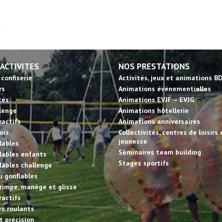
 ACTIVITES
NOS PRESTATIONS
 confiserie
Activités, jeux et animations B
rs
Animations événementielles
tés
Animations EVJF – EVJG
llenge
Animations hôtellerie
ractifs
Animations anniversaires
ois
Collectivités, centres de loisirs 
jeunesse
lables
Séminaires team building
lables enfants
Stages sportifs
lables challenge
u gonflables
rimpe, manège et glisse
ractifs
irs roulants
et précision