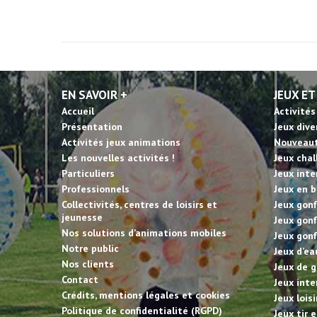
EN SAVOIR +
JEUX ET
Accueil
Activités
Présentation
Jeux dive
Activités jeux animations
Nouveau
Les nouvelles activités !
Jeux cha
Particuliers
Jeux inte
Professionnels
Jeux en b
Collectivités, centres de loisirs et
Jeux gonf
jeunesse
Jeux gonf
Nos solutions d’animations mobiles
Jeux gonf
Notre public
Jeux d’ea
Nos clients
Jeux de g
Contact
Jeux inte
Crédits, mentions légales et cookies
Jeux lois
Politique de confidentialité (RGPD)
Jeux tir 