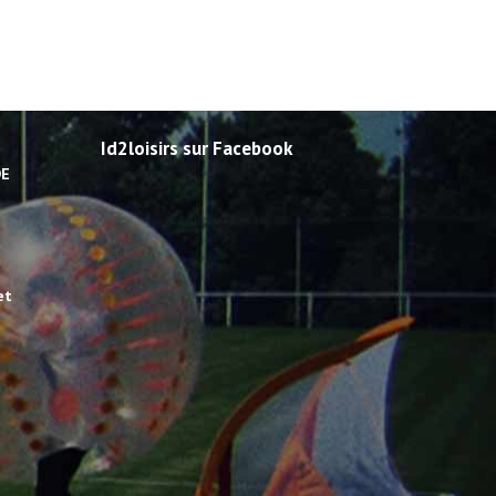
Id2loisirs sur Facebook
DE
et