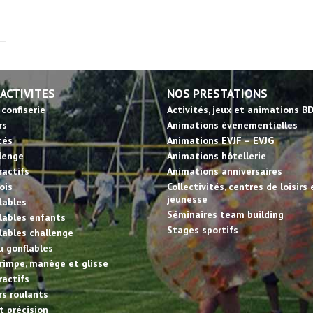
 ACTIVITES
NOS PRESTATIONS
 confiserie
Activités, jeux et animations B
rs
Animations événementielles
tés
Animations EVJF – EVJG
llenge
Animations hôtellerie
ractifs
Animations anniversaires
ois
Collectivités, centres de loisirs 
jeunesse
lables
Séminaires team building
lables enfants
Stages sportifs
lables challenge
u gonflables
rimpe, manège et glisse
ractifs
irs roulants
et précision