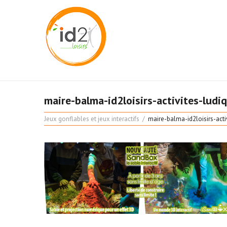
maire-balma-id2loisirs-activites-ludi
Jeux gonflables et jeux interactifs
maire-balma-id2loisirs-acti