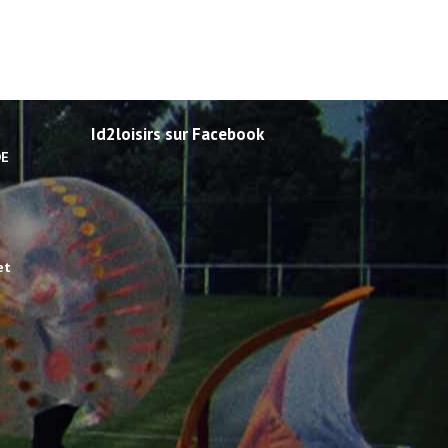
Id2loisirs sur Facebook
DE
et