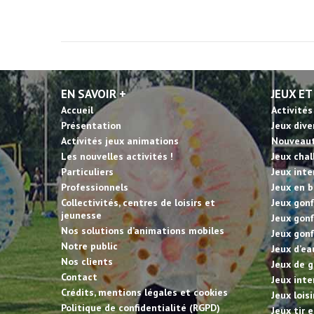
EN SAVOIR +
JEUX ET
Accueil
Activités
Présentation
Jeux dive
Activités jeux animations
Nouveau
Les nouvelles activités !
Jeux cha
Particuliers
Jeux inte
Professionnels
Jeux en b
Collectivités, centres de loisirs et
Jeux gonf
jeunesse
Jeux gonf
Nos solutions d’animations mobiles
Jeux gonf
Notre public
Jeux d’ea
Nos clients
Jeux de g
Contact
Jeux inte
Crédits, mentions légales et cookies
Jeux lois
Politique de confidentialité (RGPD)
Jeux tir 