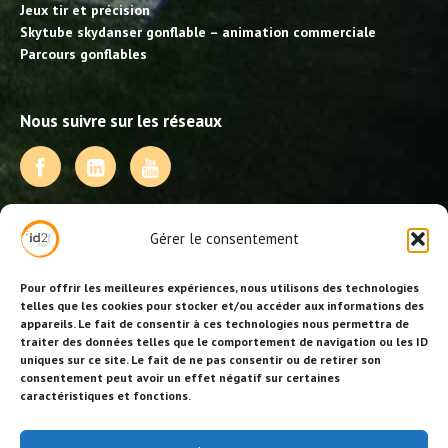
Jeux tir et précision
Skytube skydanser gonflable – animation commerciale
Parcours gonflables
Nous suivre sur les réseaux
NOS PRESTATIONS
Gérer le consentement
Activités, jeux et animations BDE
Animations événementielles
Pour offrir les meilleures expériences, nous utilisons des technologies
Animations EVJF – EVJG
telles que les cookies pour stocker et/ou accéder aux informations des
appareils. Le fait de consentir à ces technologies nous permettra de
Animations hôtellerie
traiter des données telles que le comportement de navigation ou les ID
Animations anniversaires
uniques sur ce site. Le fait de ne pas consentir ou de retirer son
Collectivités, centres de loisirs et jeunesse
consentement peut avoir un effet négatif sur certaines
Séminaires team building
caractéristiques et fonctions.
Stages sportifs
Id2loisirs sur Facebook