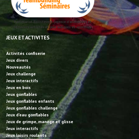
Partenariat Boostevent (agence d'animation) et
id2loisirs activités et jeux ludiques et sportives
JEUX ET ACTIVITES
Activités confiserie
Jeux divers
Nouveautés
Jeux challenge
Jeux interactifs
Jeux en bois
Jeux gonflables
Jeux gonflables enfants
Jeux gonflables challenge
Jeux d’eau gonflables
Jeux de grimpe, manège et glisse
Jeux interactifs
Jeux loisirs roulants