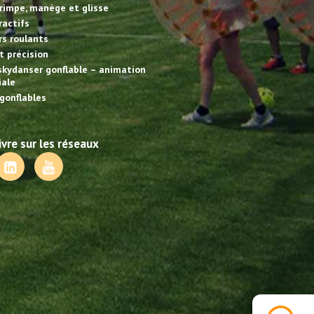
rimpe, manège et glisse
ractifs
irs roulants
et précision
skydanser gonflable – animation
ale
gonflables
vre sur les réseaux