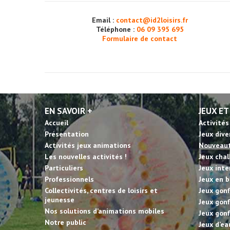
Email :
contact@id2loisirs.fr
Téléphone :
06 09 395 695
Formulaire de contact
EN SAVOIR +
JEUX ET
Accueil
Activités
Présentation
Jeux dive
Activités jeux animations
Nouveau
Les nouvelles activités !
Jeux cha
Particuliers
Jeux inte
Professionnels
Jeux en b
Collectivités, centres de loisirs et
Jeux gonf
jeunesse
Jeux gonf
Nos solutions d’animations mobiles
Jeux gonf
Notre public
Jeux d’ea