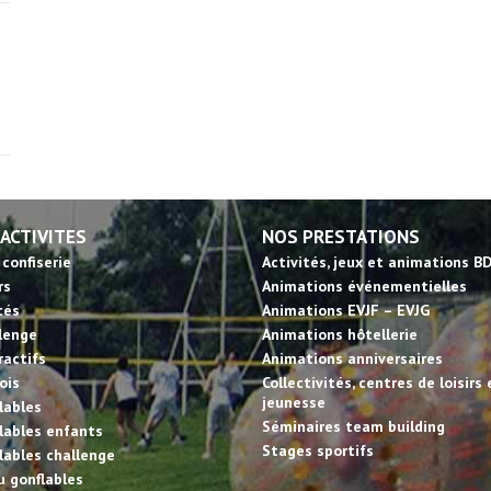
 ACTIVITES
NOS PRESTATIONS
 confiserie
Activités, jeux et animations B
rs
Animations événementielles
tés
Animations EVJF – EVJG
llenge
Animations hôtellerie
ractifs
Animations anniversaires
ois
Collectivités, centres de loisirs 
jeunesse
lables
Séminaires team building
lables enfants
Stages sportifs
lables challenge
u gonflables