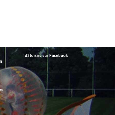
Id2loisirs sur Facebook
DE
et