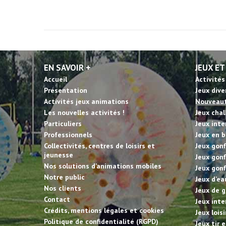
EN SAVOIR +
JEUX ET
Accueil
Activités
Présentation
Jeux dive
Activités jeux animations
Nouveau
Les nouvelles activités !
Jeux cha
Particuliers
Jeux inte
Professionnels
Jeux en b
Collectivités, centres de loisirs et
Jeux gonf
jeunesse
Jeux gonf
Nos solutions d’animations mobiles
Jeux gonf
Notre public
Jeux d’ea
Nos clients
Jeux de g
Contact
Jeux inte
Crédits, mentions légales et cookies
Jeux lois
Politique de confidentialité (RGPD)
Jeux tir 