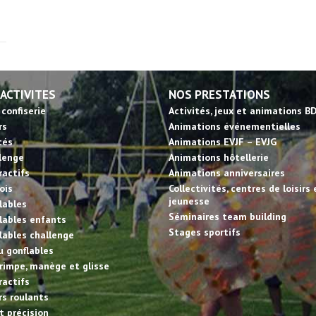
 ACTIVITES
NOS PRESTATIONS
 confiserie
Activités, jeux et animations B
rs
Animations événementielles
tés
Animations EVJF – EVJG
llenge
Animations hôtellerie
ractifs
Animations anniversaires
ois
Collectivités, centres de loisirs 
jeunesse
lables
Séminaires team building
lables enfants
Stages sportifs
lables challenge
u gonflables
rimpe, manège et glisse
ractifs
irs roulants
et précision