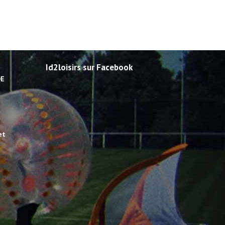
Id2loisirs sur Facebook
DE
et