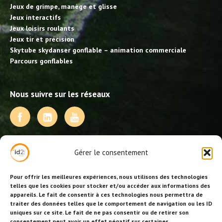
Jeux de grimpe, manège et glisse
Jeux interactifs
Jeux loisirs roulants
Jeux tir et précision
Skytube skydanser gonflable – animation commerciale
Parcours gonflables
Nous suivre sur les réseaux
NOS PRESTATIONS
Gérer le consentement
Activités, jeux et animations BDE
Animations événementielles
Pour offrir les meilleures expériences, nous utilisons des technologies
Animations EVJF – EVJG
telles que les cookies pour stocker et/ou accéder aux informations des
appareils. Le fait de consentir à ces technologies nous permettra de
Animations hôtellerie
traiter des données telles que le comportement de navigation ou les ID
Animations anniversaires
uniques sur ce site. Le fait de ne pas consentir ou de retirer son
Collectivités, centres de loisirs et jeunesse
consentement peut avoir un effet négatif sur certaines