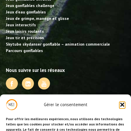
Jeux gonflables challenge
Jeux d’eau gonflables
Jeux de grimpe, manège et glisse
Jeux interactifs
Jeux loisirs roulants
Jeux tir et précision
Skytube skydanser gonflable – animation commerciale
Parcours gonflables
Nous suivre sur les réseaux
NOS PRESTATIONS
Gérer le consentement
Activités, jeux et animations BDE
Animations événementielles
Pour offrir les meilleures expériences, nous utilisons des technologies
Animations EVJF – EVJG
telles que les cookies pour stocker et/ou accéder aux informations des
appareils. Le fait de consentir à ces technologies nous permettra de
Animations hôtellerie