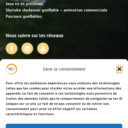
Jeux tir et précision
Skytube skydanser gonflable – animation commerciale
Parcours gonflables
Nous suivre sur les réseaux
NOS PRESTATIONS
Gérer le consentement
Activités, jeux et animations BDE
Animations événementielles
Pour offrir les meilleures expériences, nous utilisons des technologies
Animations EVJF – EVJG
telles que les cookies pour stocker et/ou accéder aux informations des
appareils. Le fait de consentir à ces technologies nous permettra de
Animations hôtellerie
traiter des données telles que le comportement de navigation ou les ID
Animations anniversaires
uniques sur ce site. Le fait de ne pas consentir ou de retirer son
Collectivités, centres de loisirs et jeunesse
consentement peut avoir un effet négatif sur certaines
Séminaires team building
caractéristiques et fonctions.
Stages sportifs