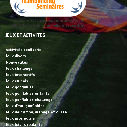
Partenariat Boostevent (agence d'animation) et
id2loisirs activités et jeux ludiques et sportives
JEUX ET ACTIVITES
Activités confiserie
Jeux divers
Nouveautés
Jeux challenge
Jeux interactifs
Jeux en bois
Jeux gonflables
Jeux gonflables enfants
Jeux gonflables challenge
Jeux d’eau gonflables
Jeux de grimpe, manège et glisse
Jeux interactifs
Jeux loisirs roulants