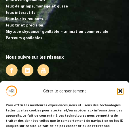
Jeux de grimpe, manège et glisse
Jeux interactifs
Jeux loisirs roulants
Jeux tir et précision
Skytube skydanser gonflable – animation commerciale
Parcours gonflables
Nous suivre sur les réseaux
NOS PRESTATIONS
Gérer le consentement
Activités, jeux et animations BDE
Animations événementielles
Pour offrir les meilleures expériences, nous utilisons des technologies
Animations EVJF – EVJG
telles que les cookies pour stocker et/ou accéder aux informations des
appareils. Le fait de consentir à ces technologies nous permettra de
Animations hôtellerie
traiter des données telles que le comportement de navigation ou les ID
Animations anniversaires
uniques sur ce site. Le fait de ne pas consentir ou de retirer son