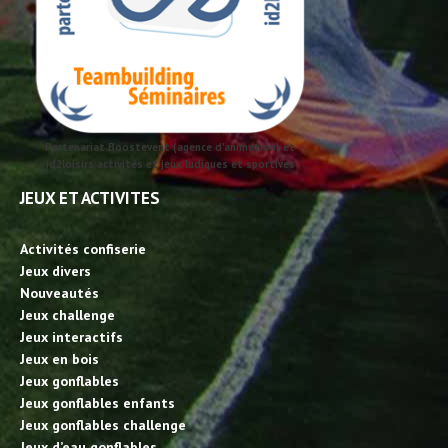
Partenariat Boostevent (agence d'animation) et
id2loisirs activités et jeux ludiques et sportives
JEUX ET ACTIVITES
Activités confiserie
Jeux divers
Nouveautés
Jeux challenge
Jeux interactifs
Jeux en bois
Jeux gonflables
Jeux gonflables enfants
Jeux gonflables challenge
Jeux d’eau gonflables