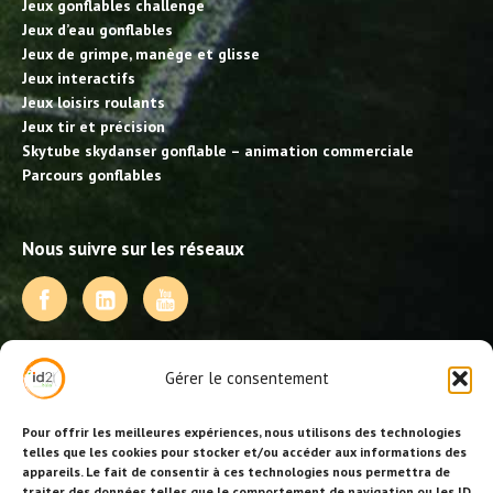
Jeux gonflables challenge
Jeux d’eau gonflables
Jeux de grimpe, manège et glisse
Jeux interactifs
Jeux loisirs roulants
Jeux tir et précision
Skytube skydanser gonflable – animation commerciale
Parcours gonflables
Nous suivre sur les réseaux
NOS PRESTATIONS
Gérer le consentement
Activités, jeux et animations BDE
Animations événementielles
Pour offrir les meilleures expériences, nous utilisons des technologies
Animations EVJF – EVJG
telles que les cookies pour stocker et/ou accéder aux informations des
appareils. Le fait de consentir à ces technologies nous permettra de
Animations hôtellerie
traiter des données telles que le comportement de navigation ou les ID