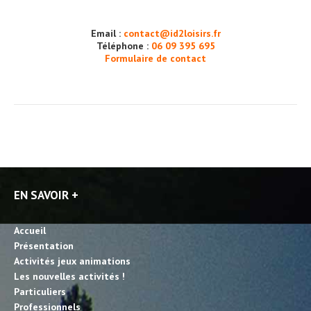
Email :
contact@id2loisirs.fr
Téléphone :
06 09 395 695
Formulaire de contact
EN SAVOIR +
Accueil
Présentation
Activités jeux animations
Les nouvelles activités !
Particuliers
Professionnels