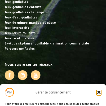
Jeux gonflables
Jeux gonflables enfants
Jeux gonflables challenge
Jeux d’eau gonflables
Jeux de grimpe, manège et glisse
Jeux interactifs
Jeux loisirs roulants
Jeux tir et précision
Skytube skydanser gonflable – animation commerciale
Parcours gonflables
Nous suivre sur les réseaux
NOS PRESTATIONS
Gérer le consentement
Activités, jeux et animations BDE
Animations événementielles
Pour offrir les meilleures expériences, nous utilisons des technologies