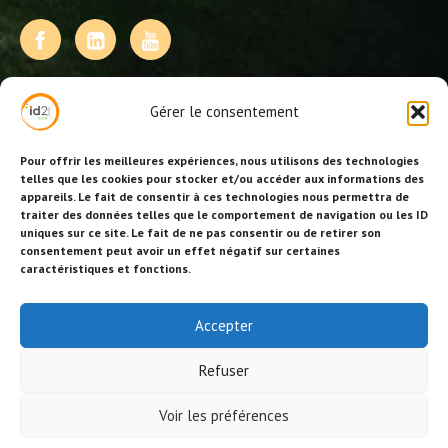
NOS PRESTATIONS
Gérer le consentement
Activités, jeux et animations BDE
Animations événementielles
Pour offrir les meilleures expériences, nous utilisons des technologies
Animations EVJF – EVJG
telles que les cookies pour stocker et/ou accéder aux informations des
appareils. Le fait de consentir à ces technologies nous permettra de
Animations hôtellerie
traiter des données telles que le comportement de navigation ou les ID
Animations anniversaires
uniques sur ce site. Le fait de ne pas consentir ou de retirer son
Collectivités, centres de loisirs et jeunesse
consentement peut avoir un effet négatif sur certaines
Séminaires team building
caractéristiques et fonctions.
Stages sportifs
Id2loisirs sur Facebook
Accepter
Refuser
© Id2loisirs 2026 |
Crédits-ML
|
Réalisation site/référencement BS
Voir les préférences
Consulting