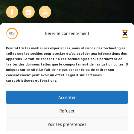
NOS PRESTATIONS
Gérer le consentement
Activités, jeux et animations BDE
Animations événementielles
Pour offrir les meilleures expériences, nous utilisons des technologies
Animations EVJF – EVJG
telles que les cookies pour stocker et/ou accéder aux informations des
appareils. Le fait de consentir à ces technologies nous permettra de
Animations hôtellerie
traiter des données telles que le comportement de navigation ou les ID
Animations anniversaires
uniques sur ce site. Le fait de ne pas consentir ou de retirer son
Collectivités, centres de loisirs et jeunesse
consentement peut avoir un effet négatif sur certaines
Séminaires team building
caractéristiques et fonctions.
Stages sportifs
Id2loisirs sur Facebook
Accepter
Refuser
© Id2loisirs 2026 |
Crédits-ML
|
Réalisation site/référencement BS
Voir les préférences
Consulting