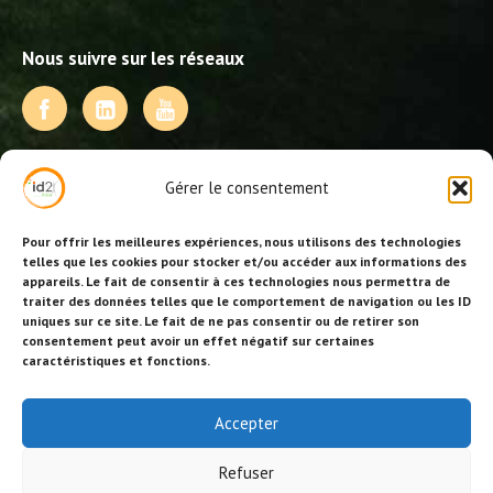
Nous suivre sur les réseaux
NOS PRESTATIONS
Gérer le consentement
Activités, jeux et animations BDE
Animations événementielles
Pour offrir les meilleures expériences, nous utilisons des technologies
Animations EVJF – EVJG
telles que les cookies pour stocker et/ou accéder aux informations des
appareils. Le fait de consentir à ces technologies nous permettra de
Animations hôtellerie
traiter des données telles que le comportement de navigation ou les ID
Animations anniversaires
uniques sur ce site. Le fait de ne pas consentir ou de retirer son
Collectivités, centres de loisirs et jeunesse
consentement peut avoir un effet négatif sur certaines
Séminaires team building
caractéristiques et fonctions.
Stages sportifs
Id2loisirs sur Facebook
Accepter
Refuser