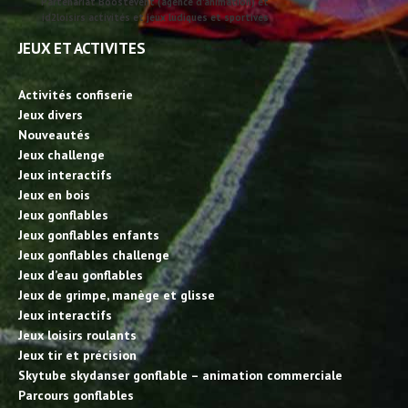
Partenariat Boostevent (agence d'animation) et
id2loisirs activités et jeux ludiques et sportives
JEUX ET ACTIVITES
Activités confiserie
Jeux divers
Nouveautés
Jeux challenge
Jeux interactifs
Jeux en bois
Jeux gonflables
Jeux gonflables enfants
Jeux gonflables challenge
Jeux d’eau gonflables
Jeux de grimpe, manège et glisse
Jeux interactifs
Jeux loisirs roulants
Jeux tir et précision
Skytube skydanser gonflable – animation commerciale
Parcours gonflables