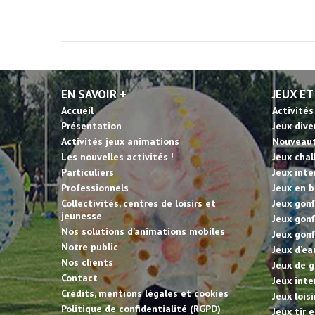
EN SAVOIR +
JEUX ET
Accueil
Activités
Présentation
Jeux dive
Activités jeux animations
Nouveau
Les nouvelles activités !
Jeux cha
Particuliers
Jeux inte
Professionnels
Jeux en b
Collectivités, centres de loisirs et
Jeux gonf
jeunesse
Jeux gonf
Nos solutions d’animations mobiles
Jeux gonf
Notre public
Jeux d’ea
Nos clients
Jeux de g
Contact
Jeux inte
Crédits, mentions légales et cookies
Jeux lois
Politique de confidentialité (RGPD)
Jeux tir 