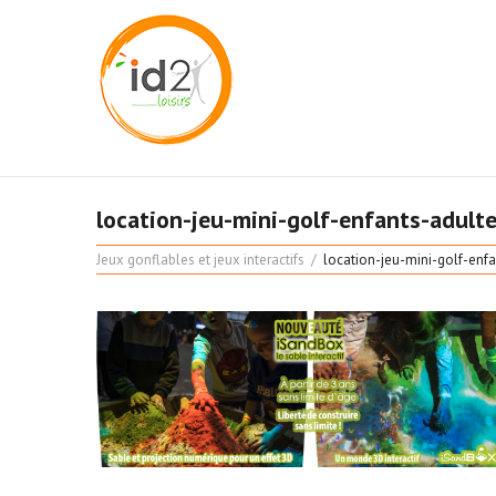
location-jeu-mini-golf-enfants-adul
Jeux gonflables et jeux interactifs
location-jeu-mini-golf-en