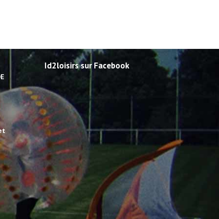
Id2loisirs sur Facebook
DE
et