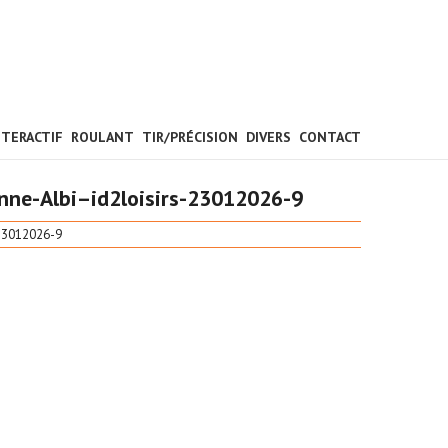
NTERACTIF
ROULANT
TIR/PRÉCISION
DIVERS
CONTACT
nne-Albi–id2loisirs-23012026-9
-23012026-9