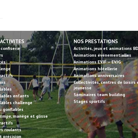
 ACTIVITES
NOS PRESTATIONS
 confiserie
Activités, jeux et animations B
rs
Animations événementielles
tés
Animations EVJF – EVJG
llenge
Animations hôtellerie
ractifs
Animations anniversaires
ois
Collectivités, centres de loisirs 
jeunesse
lables
Séminaires team building
lables enfants
Stages sportifs
lables challenge
u gonflables
rimpe, manège et glisse
ractifs
irs roulants
et précision