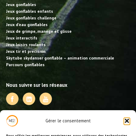
Jeux gonflables
Jeux gonflables enfants
Jeux gonflables challenge
Jeux d’eau gonflables
Jeux de grimpe, manège et glisse
Jeux interactifs
Jeux loisirs roulants
Jeux tir et précision
Skytube skydanser gonflable – animation commerciale
Parcours gonflables
Nous suivre sur les réseaux
NOS PRESTATIONS
Gérer le consentement
Activités, jeux et animations BDE
Animations événementielles
Pour offrir les meilleures expériences, nous utilisons des technologies