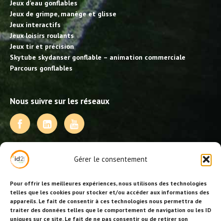
Jeux d’eau gonflables
Jeux de grimpe, manège et glisse
Jeux interactifs
Jeux loisirs roulants
Jeux tir et précision
Skytube skydanser gonflable – animation commerciale
Parcours gonflables
Nous suivre sur les réseaux
NOS PRESTATIONS
Gérer le consentement
Activités, jeux et animations BDE
Animations événementielles
Pour offrir les meilleures expériences, nous utilisons des technologies
Animations EVJF – EVJG
telles que les cookies pour stocker et/ou accéder aux informations des
appareils. Le fait de consentir à ces technologies nous permettra de
Animations hôtellerie
traiter des données telles que le comportement de navigation ou les ID
Animations anniversaires
uniques sur ce site. Le fait de ne pas consentir ou de retirer son