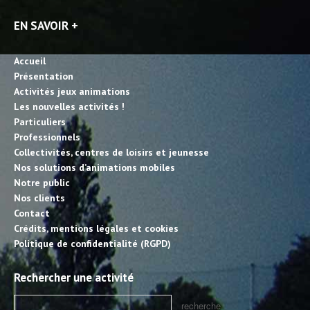
EN SAVOIR +
Accueil
Présentation
Activités jeux animations
Les nouvelles activités !
Particuliers
Professionnels
Collectivités, centres de loisirs et jeunesse
Nos solutions d’animations mobiles
Notre public
Nos clients
Contact
Crédits, mentions légales et cookies
Politique de confidentialité (RGPD)
Rechercher une activité