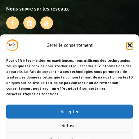
Nous suivre sur les réseaux
NOS PRESTATIONS
Gérer le consentement
Activités, jeux et animations BDE
Animations événementielles
Pour offrir les meilleures expériences, nous utilisons des technologies
Animations EVJF – EVJG
telles que les cookies pour stocker et/ou accéder aux informations des
appareils. Le fait de consentir à ces technologies nous permettra de
Animations hôtellerie
traiter des données telles que le comportement de navigation ou les ID
Animations anniversaires
uniques sur ce site. Le fait de ne pas consentir ou de retirer son
Collectivités, centres de loisirs et jeunesse
consentement peut avoir un effet négatif sur certaines
Séminaires team building
caractéristiques et fonctions.
Stages sportifs
Id2loisirs sur Facebook
Accepter
Refuser
© Id2loisirs 2026 |
Crédits-ML
|
Réalisation site/référencement BS